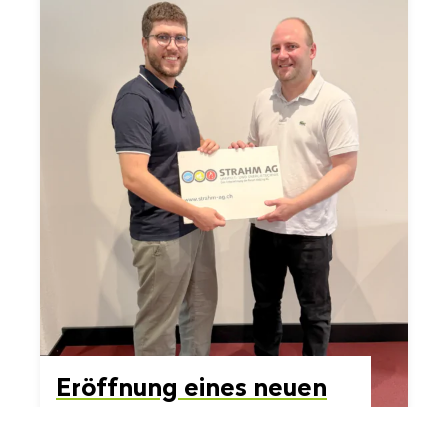
Er­öff­nung eines neuen
Stand­orts in Zü­rich