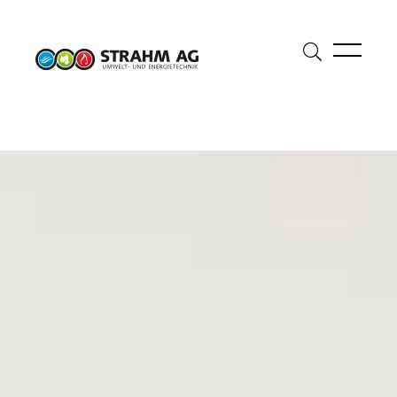
Suche
öffnen
Suche
Suchbegriff eingeben
starte