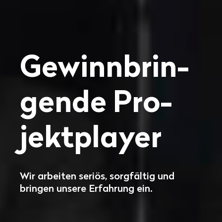
Ge­winn­brin­
gen­de Pro­
jekt­player
Wir arbeiten seriös, sorgfältig und
bringen unsere Erfahrung ein.