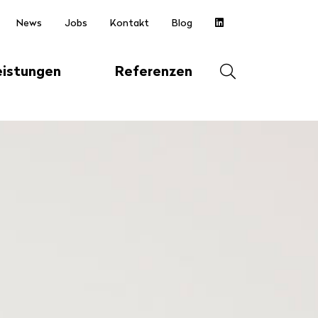
News
Jobs
Kontakt
Blog
Suche
eistungen
Referenzen
öffnen
Suche
starten