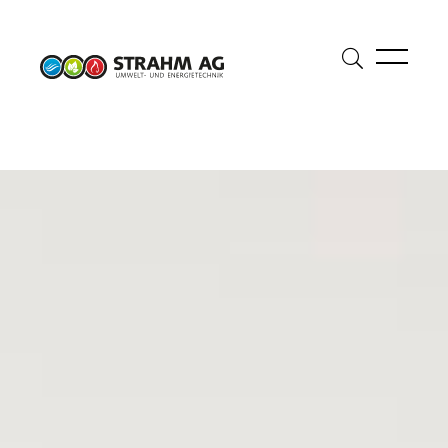
Suche
öffnen
Suche
Suchbegriff eingeben
starte