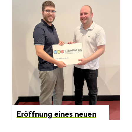
Er­öff­nung eines neuen
Stand­orts in Zü­rich