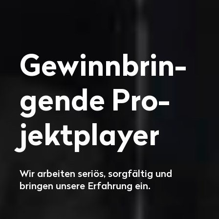
Ge­winn­brin­
gen­de Pro­
jekt­player
Wir arbeiten seriös, sorgfältig und
bringen unsere Erfahrung ein.