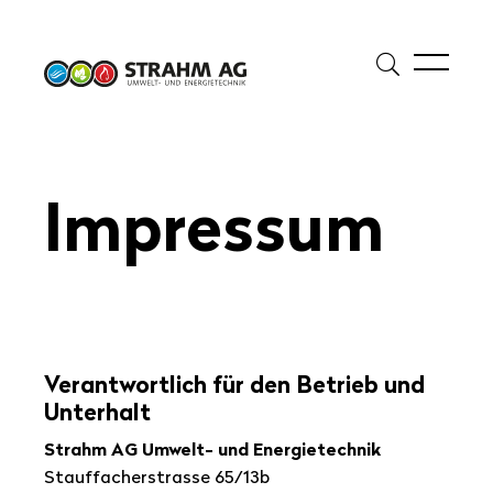
Suche
öffnen
Suche
Suchbegriff eingeben
Im­pres­s­um
starte
Ver­ant­wort­lich für den Be­trieb und
Un­ter­halt
Strahm AG Umwelt- und Energietechnik
Stauffacherstrasse 65/13b