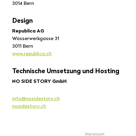
3014 Bern
De­sign
Republica AG
Wasserwerkgasse 31
3011 Bern
www.republica.ch
Tech­ni­sche Um­set­zung und Hos­ting
NO S!DE STORY GmbH
info@nosidestory.ch
nosidestory.ch
Impressum