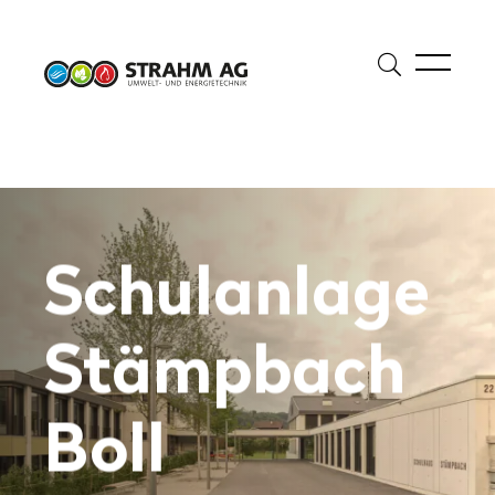
Suche
öffnen
Suche
Suchbegriff eingeben
starte
Schulanlage
Stämpbach
Boll