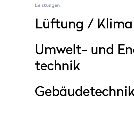
Leistungen
Lüf­tung / Klima
Um­welt- und Ene
tech­nik
Ge­bäu­de­tech­ni