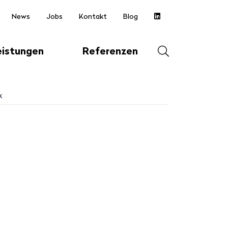
News
Jobs
Kontakt
Blog
Suche
eistungen
Referenzen
öffnen
Suche
k
starten