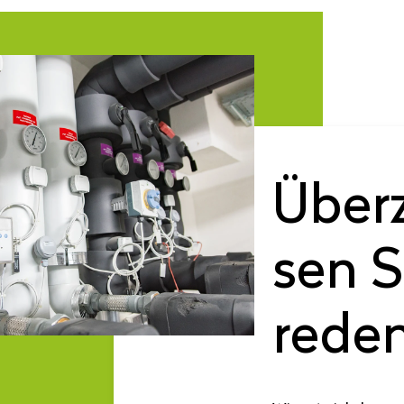
Über­
sen S
reden