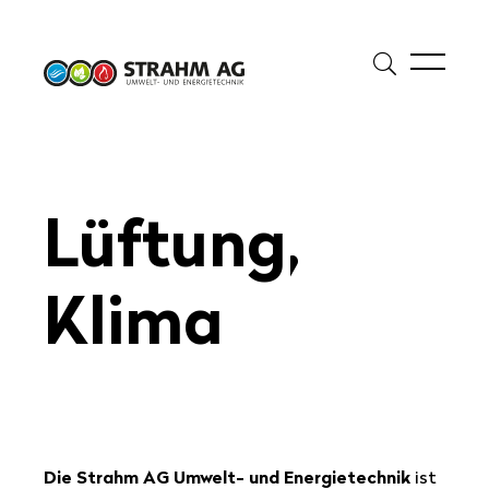
Suche
öffnen
Suche
Suchbegriff eingeben
starte
Lüf­tung,
Klima
Die Strahm AG Umwelt- und Energietechnik
ist