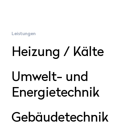
Leistungen
Hei­zung / Kälte
Um­welt- und
Ener­gie­tech­nik
Ge­bäu­de­tech­nik